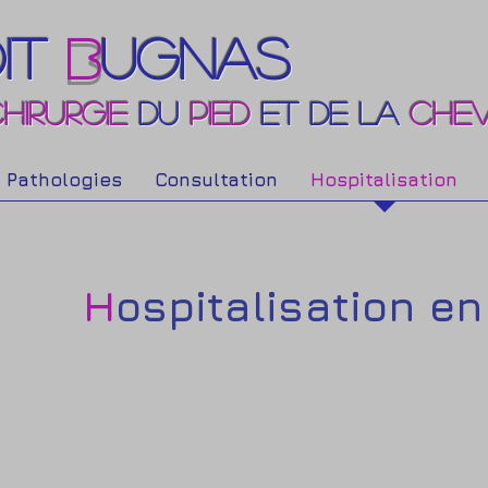
IT
B
UGNAS
HIRURGIE
DU
PIED
ET DE LA
CHEV
Pathologies
Consultation
Hospitalisation
H
ospitalisation e